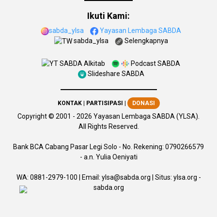
Ikuti Kami:
sabda_ylsa
Yayasan Lembaga SABDA
sabda_ylsa
Selengkapnya
SABDA Alkitab
Podcast SABDA
Slideshare SABDA
KONTAK
|
PARTISIPASI
|
DONASI
Copyright
© 2001 -
2026
Yayasan Lembaga SABDA (YLSA).
All Rights Reserved.
Bank BCA Cabang Pasar Legi Solo - No. Rekening: 0790266579
- a.n. Yulia Oeniyati
WA:
0881-2979-100
| Email:
ylsa@sabda.org
| Situs:
ylsa.org
-
sabda.org