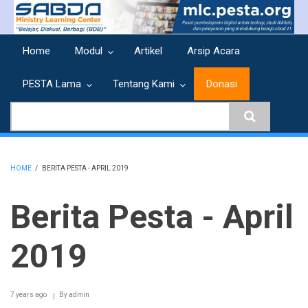
Skip
to
main
Home
Modul
Artikel
Arsip Acara
content
PESTA Lama
Tentang Kami
Donasi
Search
HOME
/
BERITA PESTA - APRIL 2019
BREADCRUMB
Berita Pesta - April
2019
7 years ago
By
admin