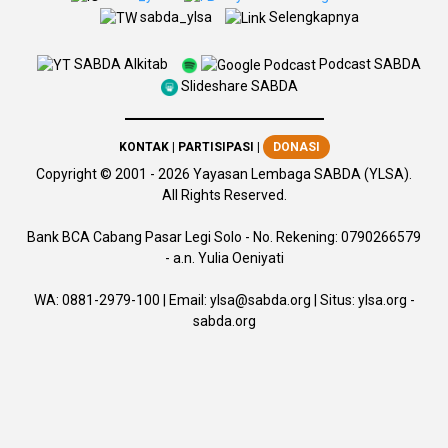
sabda_ylsa
Selengkapnya
SABDA Alkitab
Podcast SABDA
Slideshare SABDA
KONTAK
|
PARTISIPASI
|
DONASI
Copyright
© 2001 -
2026
Yayasan Lembaga SABDA (YLSA).
All Rights Reserved.
Bank BCA Cabang Pasar Legi Solo - No. Rekening: 0790266579
- a.n. Yulia Oeniyati
WA:
0881-2979-100
| Email:
ylsa@sabda.org
| Situs:
ylsa.org
-
sabda.org