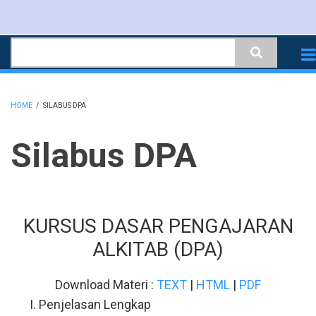
Skip
to
Search
main
content
HOME
/
SILABUS DPA
BREADCRUMB
Silabus DPA
KURSUS DASAR PENGAJARAN
ALKITAB (DPA)
Download Materi :
TEXT
|
HTML
|
PDF
Penjelasan Lengkap