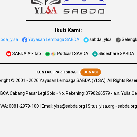
Ikuti Kami:
abda_ylsa
Yayasan Lembaga SABDA
sabda_ylsa
Seleng
SABDA Alkitab
Podcast SABDA
Slideshare SABDA
KONTAK
|
PARTISIPASI
|
DONASI
right
© 2001 -
2026
Yayasan Lembaga SABDA (YLSA).
All Rights Rese
BCA Cabang Pasar Legi Solo - No. Rekening: 0790266579 - a.n. Yulia Oe
WA:
0881-2979-100
| Email:
ylsa@sabda.org
| Situs:
ylsa.org
-
sabda.org