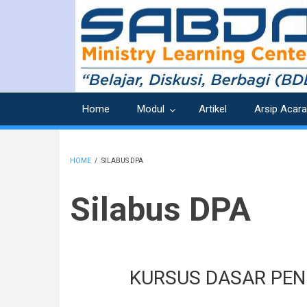
Skip
to
main
content
Home
Modul
Artikel
Arsip Acara
HOME
/
SILABUS DPA
BREADCRUMB
Silabus DPA
KURSUS DASAR PEN