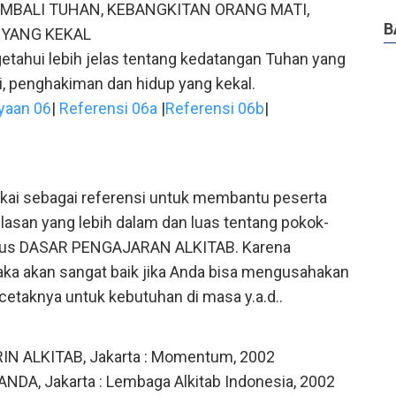
MBALI TUHAN, KEBANGKITAN ORANG MATI,
B
 YANG KEKAL
etahui lebih jelas tentang kedatangan Tuhan yang
i, penghakiman dan hidup yang kekal.
yaan 06
|
Referensi 06a
|
Referensi 06b
|
pakai sebagai referensi untuk membantu peserta
san yang lebih dalam dan luas tentang pokok-
rsus DASAR PENGAJARAN ALKITAB. Karena
aka akan sangat baik jika Anda bisa mengusahakan
cetaknya untuk kebutuhan di masa y.a.d..
RIN ALKITAB, Jakarta : Momentum, 2002
NDA, Jakarta : Lembaga Alkitab Indonesia, 2002