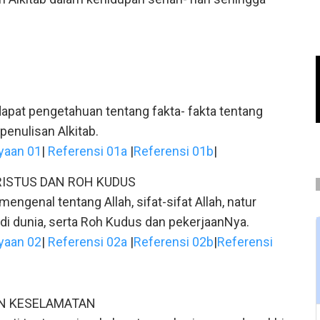
apat pengetahuan tentang fakta- fakta tentang
 penulisan Alkitab.
yaan 01
|
Referensi 01a
|
Referensi 01b
|
RISTUS DAN ROH KUDUS
mengenal tentang Allah, sifat-sifat Allah, natur
 di dunia, serta Roh Kudus dan pekerjaanNya.
yaan 02
|
Referensi 02a
|
Referensi 02b
|
Referensi
AN KESELAMATAN