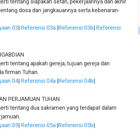
erti tentang siapakah setan, pekerjaannya dan akhir
entang dosa dan jangkauannya serta kebenaran-
yaan 03
|
Referensi 03a
|
Referensi 03b
|
Referensi
NGABDIAN
rti tentang apakah gereja, tujuan gereja dan
a firman Tuhan.
yaan 04
|
Referensi 04a
|
Referensi 04b
|
DAN PERJAMUAN TUHAN
erti tentang dua sakramen yang terdapat dalam
rjamuan.
yaan 05
|
Referensi 05a
|
Referensi 05b
|