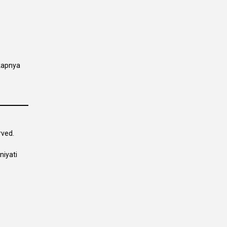
kapnya
rved.
niyati