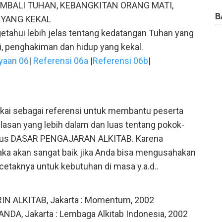
MBALI TUHAN, KEBANGKITAN ORANG MATI,
B
 YANG KEKAL
etahui lebih jelas tentang kedatangan Tuhan yang
i, penghakiman dan hidup yang kekal.
yaan 06
|
Referensi 06a
|
Referensi 06b
|
pakai sebagai referensi untuk membantu peserta
san yang lebih dalam dan luas tentang pokok-
rsus DASAR PENGAJARAN ALKITAB. Karena
aka akan sangat baik jika Anda bisa mengusahakan
cetaknya untuk kebutuhan di masa y.a.d..
RIN ALKITAB, Jakarta : Momentum, 2002
NDA, Jakarta : Lembaga Alkitab Indonesia, 2002