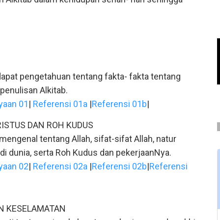
apat pengetahuan tentang fakta- fakta tentang
 penulisan Alkitab.
yaan 01
|
Referensi 01a
|
Referensi 01b
|
RISTUS DAN ROH KUDUS
mengenal tentang Allah, sifat-sifat Allah, natur
 di dunia, serta Roh Kudus dan pekerjaanNya.
yaan 02
|
Referensi 02a
|
Referensi 02b
|
Referensi
AN KESELAMATAN