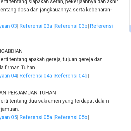
erti tentang siapakah setan, pekerjaannya dan akhir
entang dosa dan jangkauannya serta kebenaran-
yaan 03
|
Referensi 03a
|
Referensi 03b
|
Referensi
NGABDIAN
rti tentang apakah gereja, tujuan gereja dan
a firman Tuhan.
yaan 04
|
Referensi 04a
|
Referensi 04b
|
DAN PERJAMUAN TUHAN
erti tentang dua sakramen yang terdapat dalam
rjamuan.
yaan 05
|
Referensi 05a
|
Referensi 05b
|