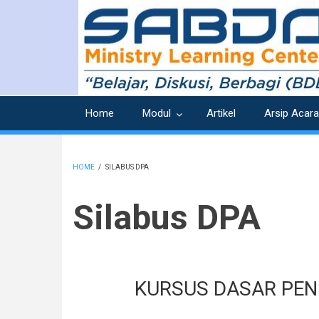
Skip
to
main
content
Home
Modul
Artikel
Arsip Acara
HOME
/
SILABUS DPA
BREADCRUMB
Silabus DPA
KURSUS DASAR PEN